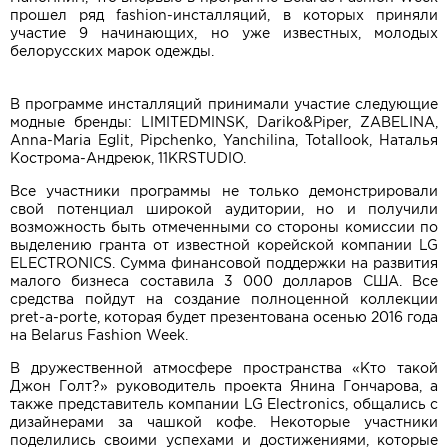
прошел ряд fashion-инсталляций, в которых приняли
участие 9 начинающих, но уже известных, молодых
белорусских марок одежды.
В программе инсталляций принимали участие следующие
модные бренды: LIMITEDMINSK, Dariko&Piper, ZABELINA,
Anna-Maria Eglit, Pipchenko, Yanchilina, Totallook, Наталья
Кострома-Андреюк, 11KRSTUDIO.
Все участники программы не только демонстрировали
свой потенциал широкой аудитории, но и получили
возможность быть отмеченными со стороны комиссии по
выделению гранта от известной корейской компании LG
ELECTRONICS. Сумма финансовой поддержки на развития
малого бизнеса составила 3 000 долларов США. Все
средства пойдут на создание полноценной коллекции
pret-a-porte, которая будет презентована осенью 2016 года
на Belarus Fashion Week.
В дружественной атмосфере пространства «Кто такой
Джон Голт?» руководитель проекта Янина Гончарова, а
также представитель компании LG Electronics, общались с
дизайнерами за чашкой кофе. Некоторые участники
поделились своими успехами и достижениями, которые