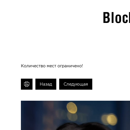
Количество мест ограничено!
ечать
Назад
Следующая