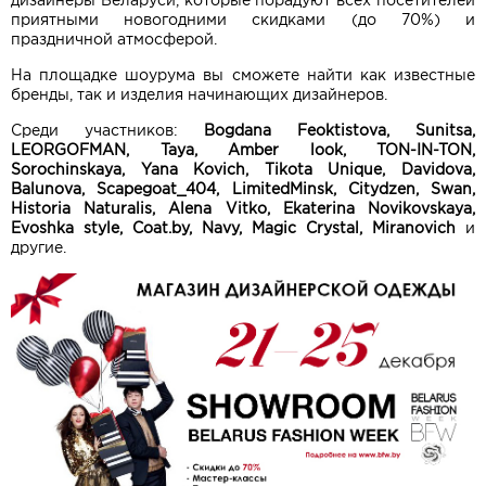
дизайнеры Беларуси, которые порадуют всех посетителей
приятными новогодними скидками (до 70%) и
праздничной атмосферой.
На площадке шоурума вы сможете найти как известные
бренды, так и изделия начинающих дизайнеров.
Среди участников:
Bogdana Feoktistova, Sunitsa,
LEORGOFMAN, Taya, Amber look, TON-IN-TON,
Sorochinskaya, Yana Kovich, Tikota Unique, Davidova,
Balunova, Scapegoat_404, LimitedMinsk, Citydzen, Swan,
Historia Naturalis, Alena Vitko, Ekaterina Novikovskaya,
Evoshka style, Coat.by, Navy, Magic Crystal, Miranovich
и
другие.