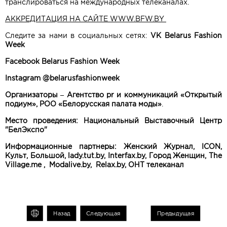
транслироваться на международных телеканалах.
АККРЕДИТАЦИЯ НА САЙТЕ WWW.BFW.BY
Следите за нами в социальных сетях:
VK Belarus Fashion
Week
Facebook
Belarus
Fashion
Week
Instagram
@
belarusfashionweek
Организаторы – Агентство pr и коммуникаций «Открытый
подиум», РОО «Белорусская палата моды»
.
Место проведения: Национальный Выставочный Центр
"БелЭкспо"
Информационные партнеры: Женский Журнал,
ICON,
Культ, Большой,
lady.
tut.
by,
Interfax.
by, Город Женщин,
The
Village.
me ,
Modalive.
by,
Relax.
by, ОНТ телеканал
чать
Назад
Следующая
Предыдущая