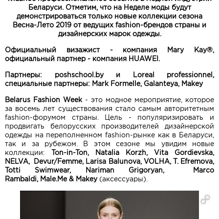
Беларуси.
Отметим, что на Неделе моды будут
демонстрироваться только новые коллекции сезона
Весна-Лето 2019 от ведущих fashion-брендов страны и
дизайнерских марок одежды.
Официальный визажист - компания Mary Kay®,
официальный партнер - компания HUAWEI.
Партнеры: poshschool.by и Loreal professionnel,
специальные партнеры: Mark Formelle, Galanteya, Makey
Belarus Fashion Week
- это модное мероприятие, которое
за восемь лет существования стало самым авторитетным
fashion-форумом страны. Цель - популяризировать и
продвигать белорусских производителей дизайнерской
одежды на переполненном fashion-рынке как в Беларуси,
так и за рубежом. В этом сезоне мы увидим новые
коллекции:
Ton-in-Ton, Natalia Korzh, Vita Gordievska,
NELVA, Devur/
Femme
, Larisa Balunova, VOLHA, T. Efremova,
Totti Swimwear, Nariman Grigoryan,
Marco
Rambaldi,
Male.Me & Makey
(аксессуары).