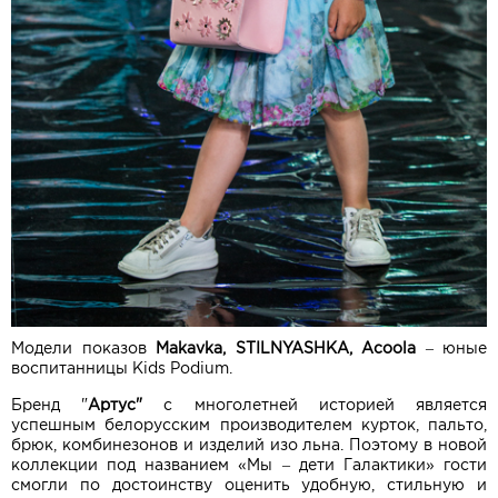
Модели показов
Makavka, STILNYASHKA, Acoola
– юные
воспитанницы Kids Podium.
Бренд "
Артус"
с многолетней историей является
успешным белорусским производителем курток, пальто,
брюк, комбинезонов и изделий изо льна. Поэтому в новой
коллекции под названием «Мы – дети Галактики» гости
смогли по достоинству оценить удобную, стильную и