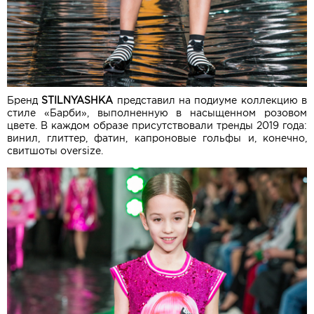
Бренд
STILNYASHKA
представил на подиуме коллекцию в
стиле «Барби», выполненную в насыщенном розовом
цвете. В каждом образе присутствовали тренды 2019 года:
винил, глиттер, фатин, капроновые гольфы и, конечно,
свитшоты oversize.