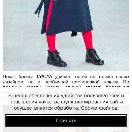
Показ бренда
LYALYA
удивил гостей не только своим
дизайном, но и необычной постановкой показа. По
подиуму модели ходили спиной вперед! Коллекция
состояла из яркой и дерзкой одежды, отвечающей всем
В целях обеспечения удобства пользователей и
последним тенденциям взрослой моды.
повышения качества функционирования сайта
осуществляется обработка Cookie-файлов.
Принять