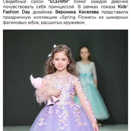
Свадебный салон
"ЕСЕНИЯ"
помог каждой девочке
почувствовать себя принцессой. В рамках показа
Kids’
Fashion Day
дизайнер
Вероника Киселева
представила
праздничную коллекцию «Spring Flowers» из шикарных
фатиновых юбок, расшитых кружевом.