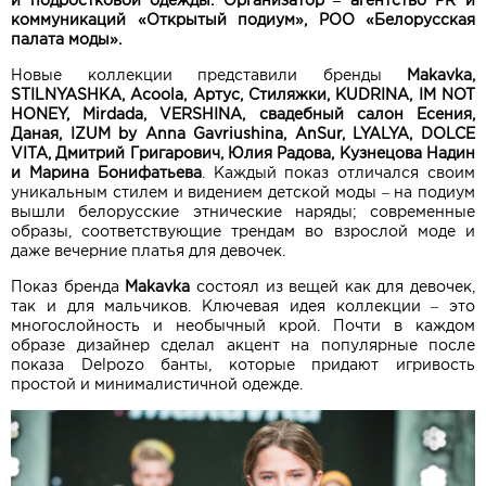
и подростковой одежды. Организатор – агентство PR и
коммуникаций «Открытый подиум», РОО «Белорусская
палата моды».
Новые коллекции представили бренды
Makavka,
STILNYASHKA, Acoola, Артус, Стиляжки, KUDRINA, IM NOT
HONEY, Mirdada, VERSHINA, свадебный салон Есения,
Даная, IZUM by Anna Gavriushina, AnSur, LYALYA, DOLCE
VITA, Дмитрий Григарович, Юлия Радова, Кузнецова Надин
и Марина Бонифатьева
. Каждый показ отличался своим
уникальным стилем и видением детской моды – на подиум
вышли белорусские этнические наряды; современные
образы, соответствующие трендам во взрослой моде и
даже вечерние платья для девочек.
Показ бренда
Makavka
состоял из вещей как для девочек,
так и для мальчиков. Ключевая идея коллекции – это
многослойность и необычный крой. Почти в каждом
образе дизайнер сделал акцент на популярные после
показа Delpozo банты, которые придают игривость
простой и минималистичной одежде.