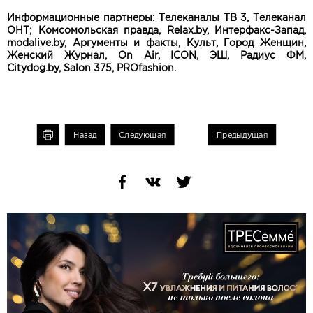
Информационные партнеры: Телеканалы ТВ 3, Телеканал
ОНТ; Комсомольская правда, Relax.by, Интерфакс-Запад,
modalive.by, Аргументы и факты, Культ, Город Женщин,
Женский Журнал, On Air, ICON, ЭШ, Радиус ФМ,
Citydog.by, Salon 375, PROfashion.
чать
Назад
Следующая
Предыдущая