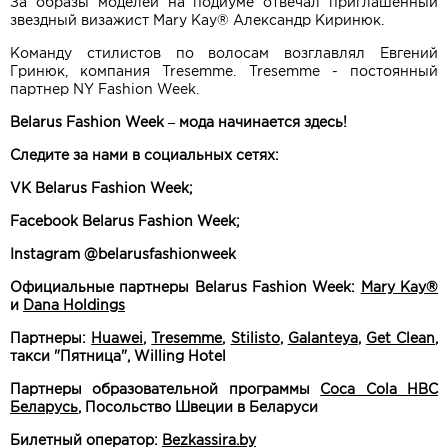
За образы моделей на подиуме отвечал приглашенный
звездный визажист Mary Kay® Александр Киринюк.
Команду стилистов по волосам возглавлял Евгений
Гринюк, компания Tresemme. Tresemme - постоянный
партнер NY Fashion Week.
Belarus Fashion Week – мода начинается здесь!
Следите за нами в социальных сетях:
VK Belarus Fashion Week;
Facebook Belarus Fashion Week;
Instagram @belarusfashionweek
Официальные партнеры Belarus Fashion Week:
Mary Kay®
и
Dana Holdings
Партнеры:
Huawei
,
Tresemme
,
Stilisto
,
Galanteya
,
Get Clean
,
такси "Пятница", Willing Hotel
Партнеры образовательной программы
Coca Cola HBC
Беларусь
, Посольство Швеции в Беларуси
Билетный оператор:
Bezkassira.by