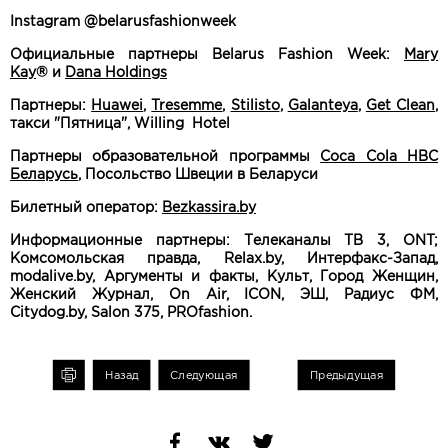
Instagram @belarusfashionweek
Официальные партнеры Belarus Fashion Week:
Mary
Kay
®
и
Dana Holdings
Партнеры:
Huawei
,
Tresemme
,
Stilisto
,
Galanteya
,
Get Clean
,
такси "Пятница", Willing Hotel
Партнеры образовательной программы
Coca Cola HBC
Беларусь
, Посольство Швеции в Беларуси
Билетный оператор:
Bezkassira.by
Информационные партнеры: Телеканалы ТВ 3, ONT;
Комсомольская правда, Relax.by, Интерфакс-Запад,
modalive.by, Аргументы и факты, Культ, Город Женщин,
Женский Журнал, On Air, ICON, ЭШ, Радиус ФМ,
Citydog.by, Salon 375, PROfashion.
чать
Назад
Следующая
Предыдущая