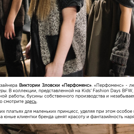
изайнера
Виктории Зловски «Перфоменс»
. «Перфоменс» - л
ры. В коллекции, представленной на Kids' Fashion Days BFW,
ной работы, бусины собственного производства и незабывае
то смотрите
здесь
.
х платьях для маленьких принцесс, уделяя при этом особое 
, а юные клиентки бренда ценят красоту и фантазийность на