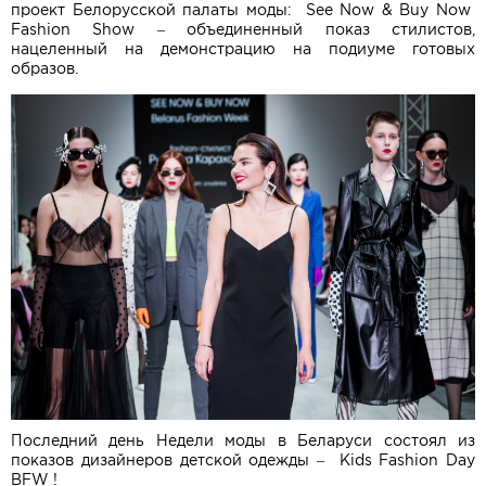
проект Белорусской палаты моды: See Now & Buy Now
Fashion Show – объединенный показ стилистов,
нацеленный на демонстрацию на подиуме готовых
образов.
Последний день Недели моды в Беларуси состоял из
показов дизайнеров детской одежды – Kids Fashion Day
BFW !