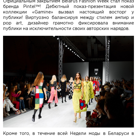
Официальным закрытием Belarus Fashion Week стал показ
бренда Pintel™! Дебютный показ-презентация новой
коллекции «Gamine» вызвал настоящий восторг у
публики! Виртуозно балансируя между cтилем ампир и
pop art, дизайнер грамотно фиксировала внимание
публики на исключительности своих авторских нарядов.
Кроме того, в течение всей Недели моды в Беларуси в