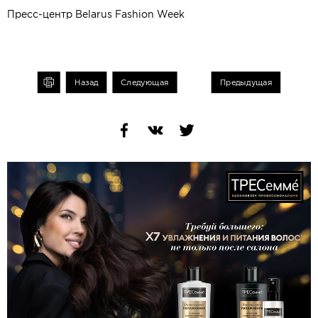
Пресс-центр Belarus Fashion Week
чать
Назад
Следующая
Предыдущая