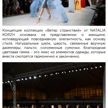
Концепция коллекции «Ветер странствий» от NATALIA
KORZH основана на представлении о женщине,
исповедующей повседневную элегантность, как основу
стиля. Натуральные шелк, шерсть; связанные вручную
джемперы; пальто; соломенные сумочки; благородная
цветовая гамма – это микс из элементов одежды, которые
вместе смотрятся гармонично и законченно.