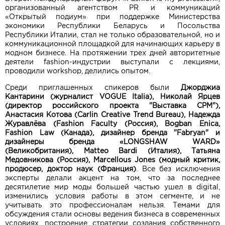
организованный агентством PR и коммуникаций
«Открытый подиум» при поддержке Министерства
экономики Республики Беларусь и Посольства
Республики Италии, стал не только образовательной, но и
коммуникационной площадкой для начинающих карьеру в
модном бизнесе. На протяжении трех дней авторитетные
деятели fashion-индустрии выступали с лекциями,
проводили workshop, делились опытом.
Среди приглашенных спикеров были
Джорджиа
Кантарини (журналист VOGUE Italiа), Николай Ярцев
(директор российского проекта "Выставка CPM"),
Анастасия Котова (Carlin Creative Trend Bureau), Надежда
Журавлёва (Fashion Faculty (Россия), Bogban Enica,
Fashion Law (Канада), дизайнер бренда "Fabryan" и
дизайнеры бренда «LONGSHAW WARD»
(Великобритания), Matteo Bardi (Италия), Татьяна
Медовникова (Россия), Marcellous Jones (модный критик,
продюсер, доктор наук (Франция)
. Все без исключения
эксперты делали акцент на том, что за последнее
десятилетие мир моды большей частью ушел в digital,
изменились условия работы в этом сегменте, и не
учитывать это профессионалам нельзя. Темами для
обсуждения стали основы ведения бизнеса в современных
условиях, построение стратегии создания собственного