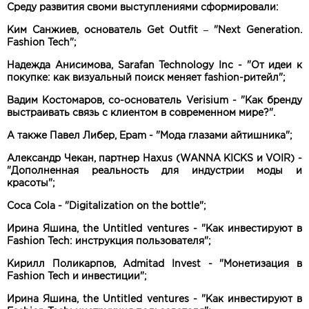
Среду развития своми выступлениями сформировали:
Ким Санжиев, основатель Get Outfit – "Next Generation.
Fashion Tech";
Надежда Анисимова, Sarafan Technology Inc - "От идеи к
покупке: как визуальный поиск меняет fashion-ритейл";
Вадим Костомаров, со-основатель Verisium - "Как бренду
выстраивать связь с клиентом в современном мире?".
А также Павел Либер, Epam - "Мода глазами айтишника";
Александр Чекан, партнер Haxus (WANNA KICKS и VOIR) -
"Дополненная реальность для индустрии моды и
красоты";
Coca Cola - "Digitalization on the bottle";
Ирина Яшина, the Untitled ventures - "Как инвестируют в
Fashion Tech: инструкция пользователя";
Кирилл Поликарпов, Admitad Invest - "Монетизация в
Fashion Tech и инвестиции";
Ирина Яшина, the Untitled ventures - "Как инвестируют в