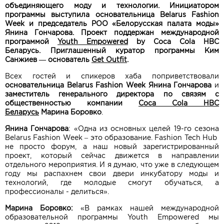
объединяющего моду и технологии. Инициатором
программы выступила основательница
Belarus
Fashion
Week
и председатель РОО «Белорусская палата моды»
Янина Гончарова.
Проект поддержан международной
программой
Youth Empowered
by Coca Cola HBC
Беларусь.
Приглашенный куратор программы Ким
Cанжиев — основатель
Get Outfit
.
Всех гостей и спикеров хаба поприветствовали
основательница Belarus Fashion Week Янина Гончарова
и
заместитель генерального директора по связям с
общественностью компании
Coca Cola HBC
Беларусь
Марина Боровко
.
Янина Гончарова
:
«Одна из основных целей 19-го сезона
Belarus Fashion Week – это образование. Fashion Tech Hub
не просто форум, а наш новый зарегистрированный
проект, который сейчас движется в направлении
отдельного мероприятия. И я думаю, что уже в следующем
году мы распахнем свои двери инкубатору моды и
технологий, где молодые смогут обучаться, а
профессионалы - делиться».
Марина Боровко:
«В рамках нашей международной
образовательной программы Youth Empowered мы