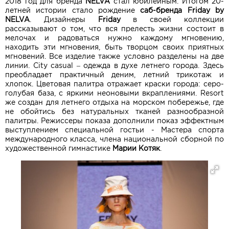
2018 год для бренда
NELVA
стал юбилейным. Итогом 20-
летней истории стало рождение
саб-бренда
Friday by
NELVA
. Дизайнеры
Friday
в своей коллекции
рассказывают о том, что вся прелесть жизни состоит в
мелочах и радоваться нужно каждому мгновению,
находить эти мгновения, быть творцом своих приятных
мгновений. Все изделие также условно разделены на две
линии.
City casua
l – одежда в духе летнего города. Здесь
преобладает практичный деним, летний трикотаж и
хлопок. Цветовая палитра отражает краски города: серо-
голубая база, с яркими неоновыми вкраплениями.
Resort
же создан для летнего отдыха на морском побережье, где
не обойтись без натуральных тканей разнообразной
палитры. Режиссеры показа дополнили показ эффектным
выступлением специальной гостьи - Мастера спорта
международного класса, члена национальной сборной по
художественной гимнастике
Марии Котяк
.