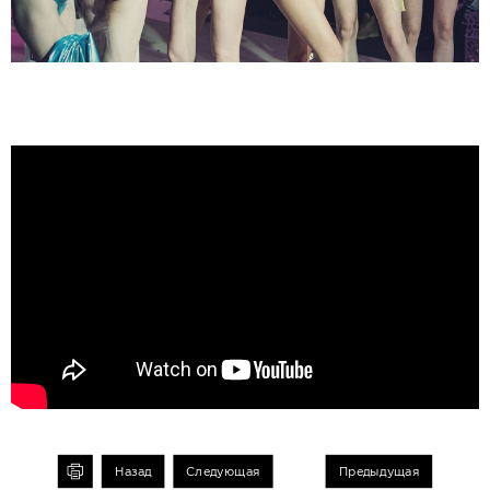
чать
Назад
Следующая
Предыдущая