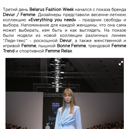
Третий день
Belarus Fashion Week
начался с показа бренда
Devur / Femme
. Дизайнеры представили весенне-летнюю
коллекцию
«Everything you need»
– праздник свободы и
выбора. Напоминание для каждой женщины, что она сама
может выбирать, кем быть и как выглядеть. На показе
были модели из новой коллекции различных линеек
“Леди-текс” – роскошной
Devur
, а также женственной и
игривой
Femme
, пышной
Bonne Femme
, трендовой
Femme
Trend
и спортивной
Femme Relax
.