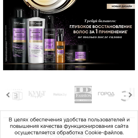
В целях обеспечения удобства пользователей и
повышения качества функционирования сайта
РЕСПУБЛИКАНСКАЯ ОБЩЕСТВЕННАЯ ОРГАНИЗАЦИЯ
«БЕЛОРУССКАЯ ПАЛАТА МОДЫ»
BELFASHIONCOUNCIL@GMAIL.COM
осуществляется обработка Cookie-файлов.
АГЕНТСТВО PR И КОММУНИКАЦИЙ