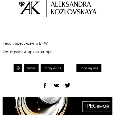
Текст: пресс-центр BFW
Фотографии: архив автора
чать
Назад
Следующая
Предыдущая