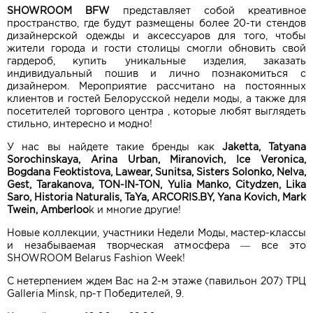
SHOWROOM BFW
представляет собой креативное
пространство, где будут размещены более 20-ти стендов
дизайнерской одежды и аксессуаров для того, чтобы
жители города и гости столицы смогли обновить свой
гардероб, купить уникальные изделия, заказать
индивидуальный пошив и лично познакомиться с
дизайнером. Мероприятие рассчитано на постоянных
клиентов и гостей Белорусской недели моды, а также для
посетителей торгового центра , которые любят выглядеть
стильно, интересно и модно!
У нас вы найдете такие бренды как
Jaketta, Tatyana
Sorochinskaya, Arina Urban, Miranovich, Ice Veronica,
Bogdana Feoktistova, Lawear, Sunitsa, Sisters Solonko, Nelva,
Gest, Tarakanova, TON-IN-TON, Yulia Manko, Citydzen, Lika
Saro, Historia Naturalis, TaYa, ARCORIS.BY, Yana Kovich, Mark
Twein, Amberloo
k и многие другие!
Новые коллекции, участники Недели Моды, мастер-классы
и незабываемая творческая атмосфера — все это
SHOWROOM Belarus Fashion Week!
С нетерпением ждем Вас на 2-м этаже (павильон 207) ТРЦ
Galleria Minsk, пр-т Победителей, 9.