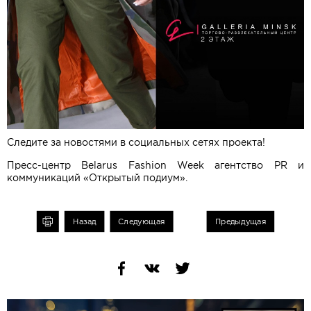
Следите за новостями в социальных сетях проекта!
Пресс-центр Belarus Fashion Week агентство PR и
коммуникаций «Открытый подиум».
чать
Назад
Следующая
Предыдущая