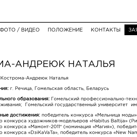
ФОТО / ВИДЕО
ПОЛОЖЕНИЕ
КОНТАКТЫ
ЗА
МА-АНДРЕЮК НАТАЛЬЯ
:
Кострома-Андреюк Наталья
ния:
г. Речица, Гомельская область, Беларусь
льного образования:
Гомельский профессионально-техн
живания; Гомельский государственный университет и
ные достижения:
победитель конкурса «Мельница моды»,
 конкурса художников-модельеров «Habitus Baltija» (Ри
 конкурса «Мамонт-2011″ (номинация «Магия»), победит
 конкурса «DзiKaVaTa», победитель конкурса «New Na