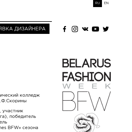
RU
EN
ЯВКА ДИЗАЙНЕРА
ический колледж
м.Ф.Скорины
 участник
га), победитель
ель
mes BFW» сезона