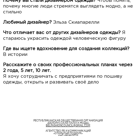
Почему вы стали дизайнером одежды?
Чтобы понять,
почему многие люди стремятся выглядеть модно, а не
стильно
Любимый дизайнер?
Эльза Скиапарелли
Что отличает вас от других дизайнеров одежды?
Я
стараюсь украсить одеждой человеческую фигуру
Где вы ищете вдохновение для создания коллекций?
В истории
Расскажите о своих профессиональных планах через
2 года, 5 лет, 10 лет.
Я хочу сотрудничать с предприятиями по пошиву
одежды, открыть и развивать своё дело
РЕСПУБЛИКАНСКАЯ ОБЩЕСТВЕННАЯ ОРГАНИЗАЦИЯ
«БЕЛОРУССКАЯ ПАЛАТА МОДЫ»
BELFASHIONCOUNCIL@GMAIL.COM
АГЕНТСТВО PR И КОММУНИКАЦИЙ
«ОТКРЫТЫЙ ПОДИУМ»
УНП 490853075