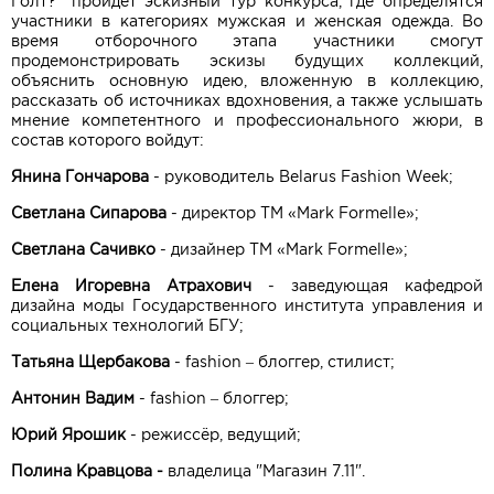
Голт?" пройдет эскизный тур конкурса, где определятся
участники в категориях мужская и женская одежда. Во
время отборочного этапа участники смогут
продемонстрировать эскизы будущих коллекций,
объяснить основную идею, вложенную в коллекцию,
рассказать об источниках вдохновения, а также услышать
мнение компетентного и профессионального жюри, в
состав которого войдут:
Янина Гончарова
- руководитель Belarus Fashion Week;
Светлана Сипарова
- директор TM «Mark Formelle»;
Светлана Сачивко
- дизайнер TM «Mark Formelle»;
Елена Игоревна Атрахович
- заведующая кафедрой
дизайна моды Государственного института управления и
социальных технологий БГУ;
Татьяна Щербакова
- fashion – блоггер, стилист;
Антонин Вадим
- fashion – блоггер;
Юрий Ярошик
- режиссёр, ведущий;
Полина Кравцова -
владелица "Магазин 7.11".