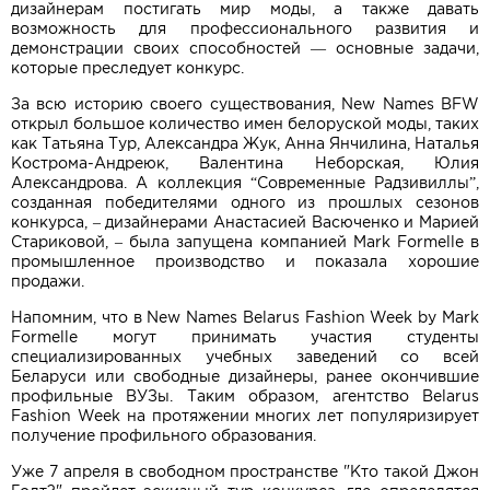
дизайнерам постигать мир моды, а также давать
возможность для профессионального развития и
демонстрации своих способностей — основные задачи,
которые преследует конкурс.
За всю историю своего существования, New Names BFW
открыл большое количество имен белоруской моды, таких
как Татьяна Тур, Александра Жук, Анна Янчилина, Наталья
Кострома-Андреюк, Валентина Неборская, Юлия
Александрова. А коллекция “Современные Радзивиллы”,
созданная победителями одного из прошлых сезонов
конкурса, – дизайнерами Анастасией Васюченко и Марией
Стариковой, – была запущена компанией Mark Formelle в
промышленное производство и показала хорошие
продажи.
Напомним, что в New Names Belarus Fashion Week by Mark
Formelle могут принимать участия студенты
специализированных учебных заведений со всей
Беларуси или свободные дизайнеры, ранее окончившие
профильные ВУЗы. Таким образом, агентство Belarus
Fashion Week на протяжении многих лет популяризирует
получение профильного образования.
Уже 7 апреля в свободном пространстве "Кто такой Джон