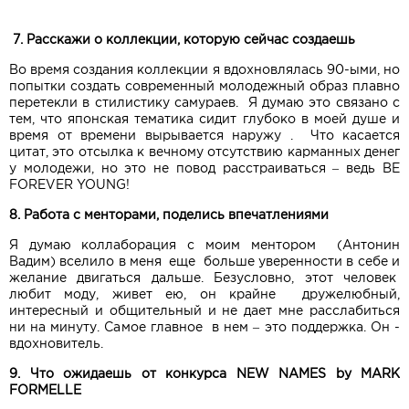
7. Расскажи о коллекции, которую сейчас создаешь
Во время создания коллекции я вдохновлялась 90-ыми, но
попытки создать современный молодежный образ плавно
перетекли в стилистику самураев. Я думаю это связано с
тем, что японская тематика сидит глубоко в моей душе и
время от времени вырывается наружу . Что касается
цитат, это отсылка к вечному отсутствию карманных денег
у молодежи, но это не повод расстраиваться – ведь BE
FOREVER YOUNG!
8. Работа с менторами, поделись впечатлениями
Я думаю коллаборация с моим ментором (Антонин
Вадим) вселило в меня еще больше уверенности в себе и
желание двигаться дальше. Безусловно, этот человек
любит моду, живет ею, он крайне дружелюбный,
интересный и общительный и не дает мне расслабиться
ни на минуту. Самое главное в нем – это поддержка. Он -
вдохновитель.
9. Что ожидаешь от конкурса NEW NAMES by MARK
FORMELLE