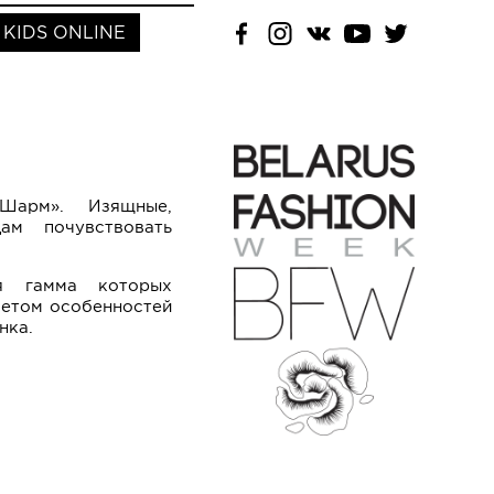
KIDS ONLINE
 «Шарм». Изящные,
ицам почувствовать
ая гамма которых
четом особенностей
нка.