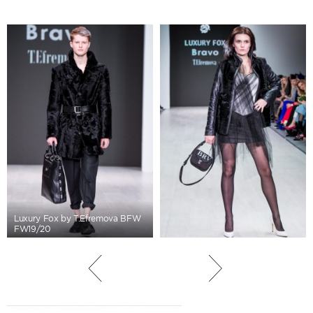
Luxury Fox by T.Efremova BFW
FW19/20