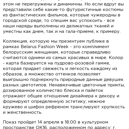
этом не перегружены и динамичны. Но если вдруг вы
представили себе какие-то футуристичные костюмы
из фантастических фильмов, которые чужеродны в
городской среде, то спешим вас успокоить - все
наши наряды выполнены из деликатных тканей и
уместны как днем, так и на гала-приеме, к примеру.
Коллекция, которую мы презентуем публике в
рамках Belarus Fashion Week - это комплимент
белорусским женщинам, которые справедливо
считаются одними из самых красивых в мире. Колор
- карта базируется на пудрово-розовой гамме,
которая придает свежесть и легкость каждому из
образов, а множество оттенков позволяет
выигрышно подчеркнуть природные данные девушек
разных цветотипов. Ненавязчивые цветочные принты,
дозированное количество блеска и пайеток
отражают общее отношение дизайнера к декору и
формируют определенную эстетику; нежное
кружево и шифон рефреном транслируют хрупкость
и женственность.
Показ пройдет 14 апреля в 18:00 в культурном
пространстве OK16, расположенном по адресу: г.