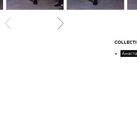
COLLECT
Анаст