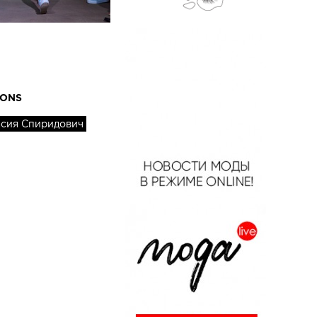
IONS
асия Спиридович