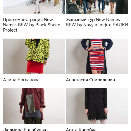
Пре-демонстрация New
Эскизный тур New Names
Names BFW by Black Sheep
BFW by Navy в лофте БАЛКИ
Project
Алина Богданова
Анастасия Спиридович
Людмила Балабушко
Агата Каробка