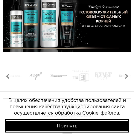
В целях обеспечения удобства пользователей и
повышения качества функционирования сайта
REPUBLICAN PUBLIC ORGANIZATION
«BELARUS FASHION COUNCIL»
INFO@BFW.BY
осуществляется обработка Cookie-файлов.
AGENCY OF PR AND COMMUNICATIONS
«OPEN PODIUM»
NIP 490853075
Принять